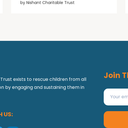
by
Nishant Charitable Trust
Join T
Trust exists to rescue children from all
ion by engaging and sustaining them in
 US: