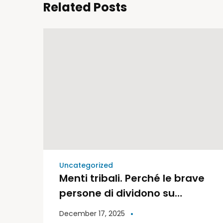
Related Posts
Uncategorized
Menti tribali. Perché le brave
persone di dividono su
politica e religione | Libri
December 17, 2025
Moderni