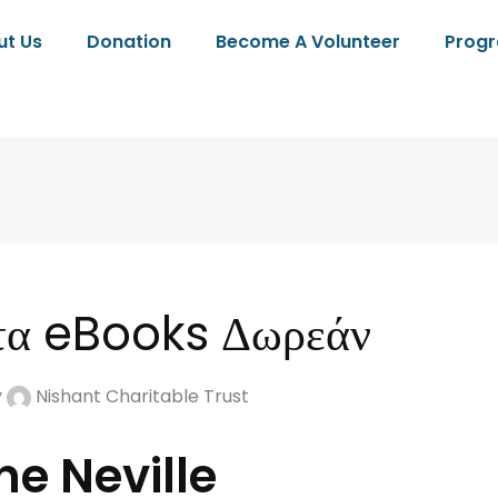
ut Us
Donation
Become A Volunteer
Prog
στα eBooks Δωρεάν
y
Nishant Charitable Trust
ne Neville