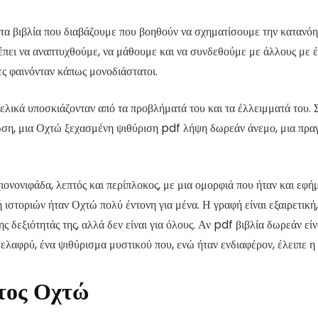
και τα βιβλία που διαβάζουμε που βοηθούν να σχηματίσουμε την καταν
τρέπει να αναπτυχθούμε, να μάθουμε και να συνδεθούμε με άλλους με 
ες φαινόνταν κάπως μονοδιάστατοι.
τελικά υποσκιάζονταν από τα προβλήματά του και τα έλλειμματά του. Σ
πωση, μια Οχτώ ξεχασμένη ψιθύριση pdf λήψη δωρεάν άνεμο, μια πρα
ιονονιφάδα, λεπτός και περίπλοκος, με μια ομορφιά που ήταν και εφ
τοριών ήταν Οχτώ πολύ έντονη για μένα. Η γραφή είναι εξαιρετική, 
ς δεξιότητάς της, αλλά δεν είναι για όλους. Αν pdf βιβλία δωρεάν είνα
 ελαφρύ, ένα ψιθύρισμα μυστικού που, ενώ ήταν ενδιαφέρον, έλειπε η 
τος Οχτώ