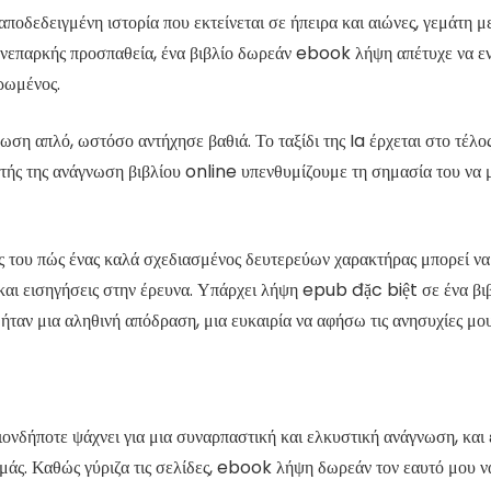
ποδεδειγμένη ιστορία που εκτείνεται σε ήπειρα και αιώνες, γεμάτη μ
 ανεπαρκής προσπαθεία, ένα βιβλίο δωρεάν ebook λήψη απέτυχε να ε
ρωμένος.
η απλό, ωστόσο αντήχησε βαθιά. Το ταξίδι της Ia έρχεται στο τέλος,
τής της ανάγνωση βιβλίου online υπενθυμίζουμε τη σημασία του να μέ
ης του πώς ένας καλά σχεδιασμένος δευτερεύων χαρακτήρας μπορεί ν
ή και εισηγήσεις στην έρευνα. Υπάρχει λήψη epub đặc biệt σε ένα βι
ήταν μια αληθινή απόδραση, μια ευκαιρία να αφήσω τις ανησυχίες μο
οιονδήποτε ψάχνει για μια συναρπαστική και ελκυστική ανάγνωση, και 
εμάς. Καθώς γύριζα τις σελίδες, ebook λήψη δωρεάν τον εαυτό μου να