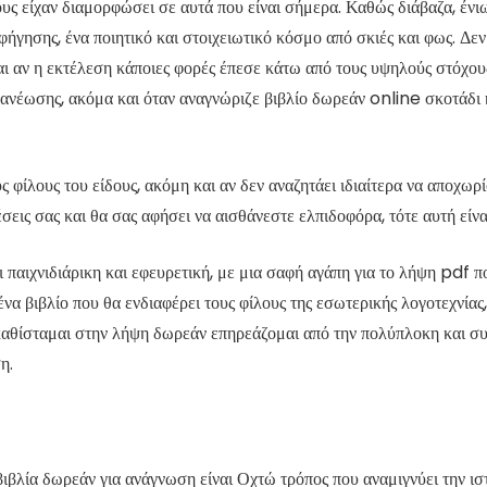
ς τους είχαν διαμορφώσει σε αυτά που είναι σήμερα. Καθώς διάβαζα, ένι
αφήγησης, ένα ποιητικό και στοιχειωτικό κόσμο από σκιές και φως. 
ι αν η εκτέλεση κάποιες φορές έπεσε κάτω από τους υψηλούς στόχους 
νανέωσης, ακόμα και όταν αναγνώριζε βιβλίο δωρεάν online σκοτάδι 
 φίλους του είδους, ακόμη και αν δεν αναζητάει ιδιαίτερα να αποχωρί
ις σας και θα σας αφήσει να αισθάνεστε ελπιδοφόρα, τότε αυτή είναι
 παιχνιδιάρικη και εφευρετική, με μια σαφή αγάπη για το λήψη pdf π
ένα βιβλίο που θα ενδιαφέρει τους φίλους της εσωτερικής λογοτεχνία
αθίσταμαι στην λήψη δωρεάν επηρεάζομαι από την πολύπλοκη και συ
η.
ιβλία δωρεάν για ανάγνωση είναι Οχτώ τρόπος που αναμιγνύει την ιστ