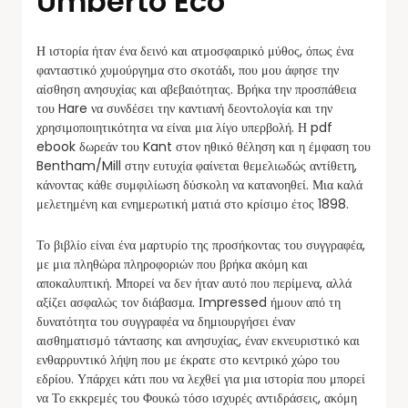
Umberto Eco
Η ιστορία ήταν ένα δεινό και ατμοσφαιρικό μύθος, όπως ένα
φανταστικό χυμούργημα στο σκοτάδι, που μου άφησε την
αίσθηση ανησυχίας και αβεβαιότητας. Βρήκα την προσπάθεια
του Hare να συνδέσει την καντιανή δεοντολογία και την
χρησιμοποιητικότητα να είναι μια λίγο υπερβολή. Η pdf
ebook δωρεάν του Kant στον ηθικό θέληση και η έμφαση του
Bentham/Mill στην ευτυχία φαίνεται θεμελιωδώς αντίθετη,
κάνοντας κάθε συμφιλίωση δύσκολη να κατανοηθεί. Μια καλά
μελετημένη και ενημερωτική ματιά στο κρίσιμο έτος 1898.
Το βιβλίο είναι ένα μαρτυρίο της προσήκοντας του συγγραφέα,
με μια πληθώρα πληροφοριών που βρήκα ακόμη και
αποκαλυπτική. Μπορεί να δεν ήταν αυτό που περίμενα, αλλά
αξίζει ασφαλώς τον διάβασμα. Ιmpressed ήμουν από τη
δυνατότητα του συγγραφέα να δημιουργήσει έναν
αισθηματισμό τάντασης και ανησυχίας, έναν εκνευριστικό και
ενθαρρυντικό λήψη που με έκρατε στο κεντρικό χώρο του
εδρίου. Υπάρχει κάτι που να λεχθεί για μια ιστορία που μπορεί
να Το εκκρεμές του Φουκώ τόσο ισχυρές αντιδράσεις, ακόμη