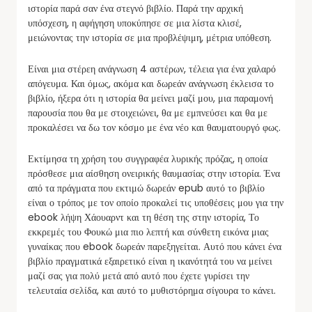
ιστορία παρά σαν ένα στεγνό βιβλίο. Παρά την αρχική
υπόσχεση, η αφήγηση υποκύπησε σε μια λίστα κλισέ,
μειώνοντας την ιστορία σε μια προβλέψιμη, μέτρια υπόθεση.
Είναι μια στέρεη ανάγνωση 4 αστέρων, τέλεια για ένα χαλαρό
απόγευμα. Και όμως, ακόμα και δωρεάν ανάγνωση έκλεισα το
βιβλίο, ήξερα ότι η ιστορία θα μείνει μαζί μου, μια παραμονή
παρουσία που θα με στοιχειώνει, θα με εμπνεύσει και θα με
προκαλέσει να δω τον κόσμο με ένα νέο και θαυματουργό φως.
Εκτίμησα τη χρήση του συγγραφέα λυρικής πρόζας, η οποία
πρόσθεσε μια αίσθηση ονειρικής θαυμασίας στην ιστορία. Ένα
από τα πράγματα που εκτιμώ δωρεάν epub αυτό το βιβλίο
είναι ο τρόπος με τον οποίο προκαλεί τις υποθέσεις μου για την
ebook λήψη Χάουαρντ και τη θέση της στην ιστορία, Το
εκκρεμές του Φουκώ μια πιο λεπτή και σύνθετη εικόνα μιας
γυναίκας που ebook δωρεάν παρεξηγείται. Αυτό που κάνει ένα
βιβλίο πραγματικά εξαιρετικό είναι η ικανότητά του να μείνει
μαζί σας για πολύ μετά από αυτό που έχετε γυρίσει την
τελευταία σελίδα, και αυτό το μυθιστόρημα σίγουρα το κάνει.