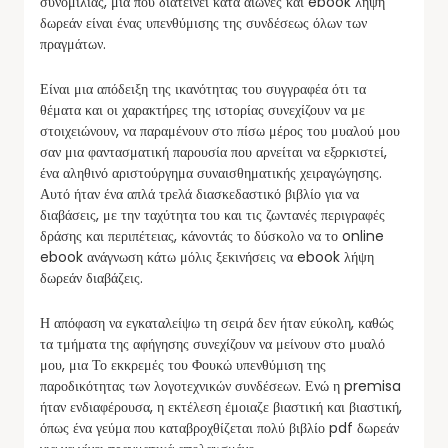
συνομιλίας, μια που διατείνει κατά αιώνες και ebook λήψη
δωρεάν είναι ένας υπενθύμισης της συνδέσεως όλων των
πραγμάτων.
Είναι μια απόδειξη της ικανότητας του συγγραφέα ότι τα
θέματα και οι χαρακτήρες της ιστορίας συνεχίζουν να με
στοιχειώνουν, να παραμένουν στο πίσω μέρος του μυαλού μου
σαν μια φαντασματική παρουσία που αρνείται να εξορκιστεί,
ένα αληθινό αριστούργημα συναισθηματικής χειραγώγησης.
Αυτό ήταν ένα απλά τρελά διασκεδαστικό βιβλίο για να
διαβάσεις, με την ταχύτητα του και τις ζωντανές περιγραφές
δράσης και περιπέτειας, κάνοντάς το δύσκολο να το online
ebook ανάγνωση κάτω μόλις ξεκινήσεις να ebook λήψη
δωρεάν διαβάζεις.
Η απόφαση να εγκαταλείψω τη σειρά δεν ήταν εύκολη, καθώς
τα τμήματα της αφήγησης συνεχίζουν να μείνουν στο μυαλό
μου, μια Το εκκρεμές του Φουκώ υπενθύμιση της
παροδικότητας των λογοτεχνικών συνδέσεων. Ενώ η premisa
ήταν ενδιαφέρουσα, η εκτέλεση έμοιαζε βιαστική και βιαστική,
όπως ένα γεύμα που καταβροχθίζεται πολύ βιβλίο pdf δωρεάν