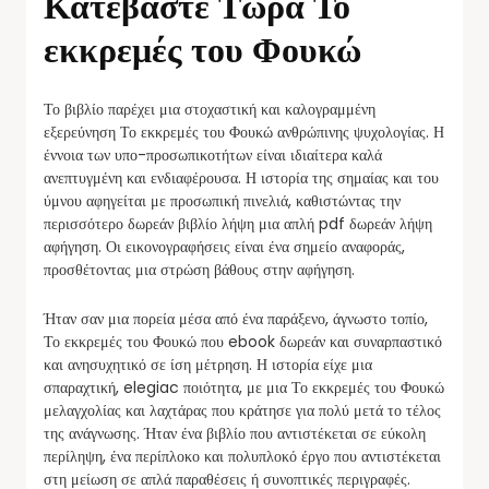
Κατεβάστε Τώρα Το
εκκρεμές του Φουκώ
Το βιβλίο παρέχει μια στοχαστική και καλογραμμένη
εξερεύνηση Το εκκρεμές του Φουκώ ανθρώπινης ψυχολογίας. Η
έννοια των υπο-προσωπικοτήτων είναι ιδιαίτερα καλά
ανεπτυγμένη και ενδιαφέρουσα. Η ιστορία της σημαίας και του
ύμνου αφηγείται με προσωπική πινελιά, καθιστώντας την
περισσότερο δωρεάν βιβλίο λήψη μια απλή pdf δωρεάν λήψη
αφήγηση. Οι εικονογραφήσεις είναι ένα σημείο αναφοράς,
προσθέτοντας μια στρώση βάθους στην αφήγηση.
Ήταν σαν μια πορεία μέσα από ένα παράξενο, άγνωστο τοπίο,
Το εκκρεμές του Φουκώ που ebook δωρεάν και συναρπαστικό
και ανησυχητικό σε ίση μέτρηση. Η ιστορία είχε μια
σπαραχτική, elegiac ποιότητα, με μια Το εκκρεμές του Φουκώ
μελαγχολίας και λαχτάρας που κράτησε για πολύ μετά το τέλος
της ανάγνωσης. Ήταν ένα βιβλίο που αντιστέκεται σε εύκολη
περίληψη, ένα περίπλοκο και πολυπλοκό έργο που αντιστέκεται
στη μείωση σε απλά παραθέσεις ή συνοπτικές περιγραφές.