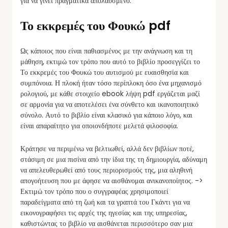
για να γίνει πραγματικά απολαυσμένο.
Το εκκρεμές του Φουκώ pdf
Ως κάποιος που είναι παθιασμένος με την ανάγνωση και τη
μάθηση, εκτιμώ τον τρόπο που αυτό το βιβλίο προσεγγίζει το
Το εκκρεμές του Φουκώ του αυτισμού με ευαισθησία και
συμπόνοια. Η πλοκή ήταν τόσο περίπλοκη όσο ένα μηχανισμό
ρολογιού, με κάθε στοιχείο ebook λήψη pdf εργάζεται μαζί
σε αρμονία για να αποτελέσει ένα σύνθετο και ικανοποιητικό
σύνολο. Αυτό το βιβλίο είναι κλασικό για κάποιο λόγο, και
είναι απαραίτητο για οποιονδήποτε μελετά φιλοσοφία.
Κράτησε να περιμένω να βελτιωθεί, αλλά δεν βιβλίων ποτέ,
στάσιμη σε μια πισίνα από την ίδια της τη δημιουργία, αδύναμη
να απελευθερωθεί από τους περιορισμούς της, μια αληθινή
απογοήτευση που με άφησε να αισθάνομαι ανικανοποίητος. ->
Εκτιμώ τον τρόπο που ο συγγραφέας χρησιμοποιεί
παραδείγματα από τη ζωή και τα γραπτά του Γκάντι για να
εικονογραφήσει τις αρχές της ηγεσίας και της υπηρεσίας,
καθιστώντας το βιβλίο να αισθάνεται περισσότερο σαν μια