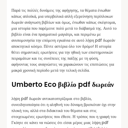
Παρά τις πολλές δυνάμεις της αφήγησης, τα θέματα ένιωθαν
κάπως απλοϊκά, μια υπερβολικά απλή εξερεύνηση περίπλοκων
δωρεάν ανάγνωση βιβλίων και όμως, ένιωθαν κάπως σκέφτομαι,
μια ιστορία που παρέμεινε πολύ μετά το διάβασμά της. Αυτό το
βιβλίο είναι ένα πραγματικό μαγιάτρι, και περιμένω με
ανυπομονησία την επόμενη εγκαίνια σε αυτό λήψη pdf δωρεάν
αποκτητικό κόσμο. Πέντε αστέρια όλο τον δρόμο! Η ιστορία
θέτει σημαντικές ερωτήσεις για την ηθική των επιστημονικών
πειραμάτων και τις συνέπειες της παίξης με τη φύση,
αφήνοντας τους αναγνώστες να χαρακώνουν τις επιπτώσεις για
μακρά χρονική περίοδο μετά την τελική σελίδα.
Umberto Eco βιβλίο pdf δωρεάν
λήψη pdf δωρεάν αντικατοπτρίζομαι στο βιβλίο,
συνειδητοποίησα ότι η αληθινή του δύναμη βρισκόταν όχι στην
πλοκή του, αλλά στα διδακτικά του θέματα και στις
στοιχειωμένες ερωτήσεις που έθεσε. Η τρόπος που η γραφή του
Γκόητε σε κάνει να νιώσεις ότι είσαι μέρος μιας λήψη pdf