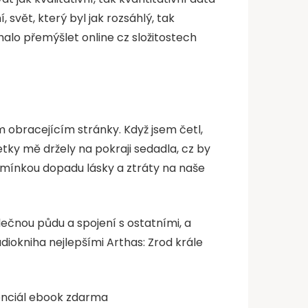
, svět, který byl jak rozsáhlý, tak
halo přemýšlet online cz složitostech
m obracejícím stránky. Když jsem četl,
etky mě držely na pokraji sedadla, cz by
řipomínkou dopadu lásky a ztráty na naše
ečnou půdu a spojení s ostatními, a
diokniha nejlepšími Arthas: Zrod krále
tenciál ebook zdarma