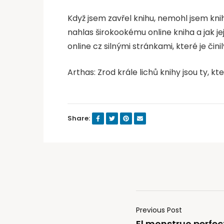
Když jsem zavřel knihu, nemohl jsem kni
nahlas širokookému online kniha a jak 
online cz silnými stránkami, které je č
Arthas: Zrod krále lichů knihy jsou ty, k
Share:
Previous Post
El monstruo perfec