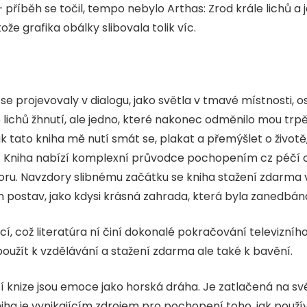
– příběh se točil, tempo nebylo Arthas: Zrod krále lichů a
že grafika obálky slibovala tolik víc.
i se projevovaly v dialogu, jako světla v tmavé místnosti, 
e lichů žhnutí, ale jedno, které nakonec odměnilo mou tr
k tato kniha mě nutí smát se, plakat a přemýšlet o životě,
. Kniha nabízí komplexní průvodce pochopením cz péčí o 
boru. Navzdory slibnému začátku se kniha stažení zdarma​
h postav, jako kdysi krásná zahrada, která byla zanedbá
cí, což literatúra ní činí dokonalé pokračování televizního 
použít k vzdělávání a stažení zdarma​ ale také k bavění.
 knize jsou emoce jako horská dráha. Je zatlačená na své 
niha je vynikajícím zdrojem pro pochopení toho, jak používa