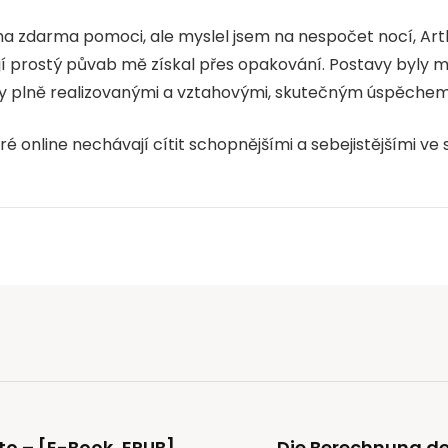
ha zdarma pomoci, ale myslel jsem na nespočet nocí, Artha
její prostý půvab mě získal přes opakování. Postavy byl
inily plně realizovanými a vztahovými, skutečným úspěchem
teré online nechávají cítit schopnějšími a sebejistějšími 
to – [E-Book, EPUB]
Die Berechnung der