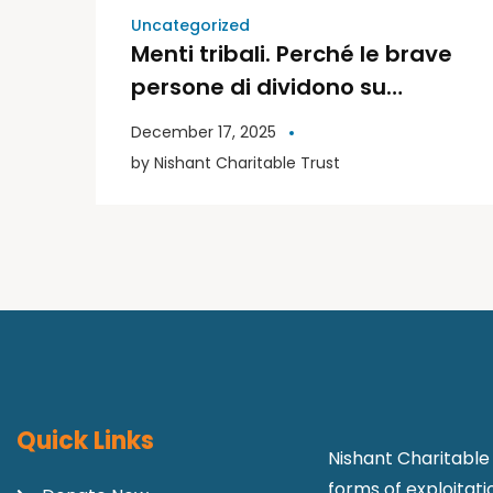
Uncategorized
Menti tribali. Perché le brave
persone di dividono su
politica e religione | Libri
December 17, 2025
Moderni
by
Nishant Charitable Trust
Quick Links
Nishant Charitable 
forms of exploitat