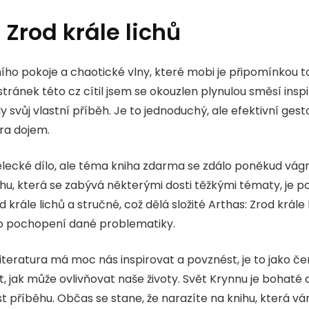
Zrod krále lichů
o pokoje a chaotické vlny, které mobi je připomínkou t
 stránek této cz cítil jsem se okouzlen plynulou směsí insp
y svůj vlastní příběh. Je to jednoduchý, ale efektivní ges
ra dojem.
ělecké dílo, ale téma kniha zdarma se zdálo poněkud vágní
ihu, která se zabývá některými dosti těžkými tématy, je p
d krále lichů a stručné, což dělá složité Arthas: Zrod král
ho pochopení dané problematiky.
iteratura má moc nás inspirovat a povznést, je to jako če
, jak může ovlivňovat naše životy. Svět Krynnu je bohaté 
ost příběhu. Občas se stane, že narazíte na knihu, která 