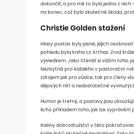
dokončit, a pro mě to byla jedna z nich 
na konec, což bylo skutečně škoda, proto
Christie Golden stažení
Hlasy postav byly jasné, jejich osobnost
pohledu byla kniha cz Arthas: Zrod král
výsledkem. Jako čtenář si vážím toho, ja
Nezbytná pro každého v pastorační roli
zdrojem jak pro vůdce, tak pro členy s
dějových nití a nedostatečně vyvinutýc
Humor je trefný, a postavy jsou okouzlují
lichů příkladem toho, jak lze vyprávění 
Katiny dobrodružství v této pokračovací
krále lichů skutečně inspirativní. Tato k