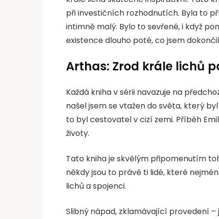
při investičních rozhodnutích. Byla to pří
intimně malý. Bylo to sevřené, i když p
existence dlouho poté, co jsem dokončil
Arthas: Zrod krále lichů p
Každá kniha v sérii navazuje na předchoz
našel jsem se vtažen do světa, který byl
to byl cestovatel v cizí zemi. Příběh Emi
životy.
Tato kniha je skvělým připomenutím toh
někdy jsou to právě ti lidé, které nejmé
lichů a spojenci.
Slibný nápad, zklamávající provedení – 