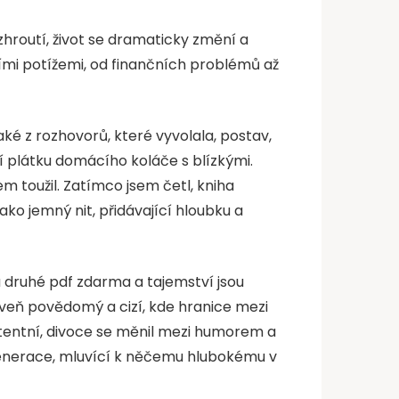
zhroutí, život se dramaticky změní a
ními potížemi, od finančních problémů až
aké z rozhovorů, které vyvolala, postav,
ní plátku domácího koláče s blízkými.
em toužil. Zatímco jsem četl, kniha
ko jemný nit, přidávající hloubku a
á druhé pdf zdarma a tajemství jsou
roveň povědomý a cizí, kde hranice mezi
istentní, divoce se měnil mezi humorem a
generace, mluvící k něčemu hlubokému v