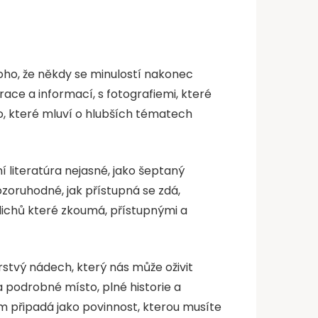
oho, že někdy se minulostí nakonec
irace a informací, s fotografiemi, které
to, které mluví o hlubších tématech
 literatúra nejasné, jako šeptaný
ozoruhodné, jak přístupná se zdá,
e lichů které zkoumá, přístupnými a
rstvý nádech, který nás může oživit
a podrobné místo, plné historie a
vám připadá jako povinnost, kterou musíte