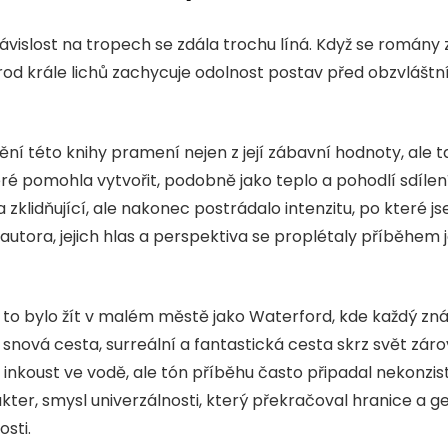
ávislost na tropech se zdála trochu líná. Když se romány 
Zrod krále lichů zachycuje odolnost postav před obzvlášt
ění této knihy pramení nejen z její zábavní hodnoty, ale t
teré pomohla vytvořit, podobně jako teplo a pohodlí sdíle
a zklidňující, ale nakonec postrádalo intenzitu, po které js
tora, jejich hlas a perspektiva se proplétaly příběhem ja
 by to bylo žít v malém městě jako Waterford, kde každý zn
la snová cesta, surreální a fantastická cesta skrz svět zá
ko inkoust ve vodě, ale tón příběhu často připadal nekonz
ter, smysl univerzálnosti, který překračoval hranice a 
osti.