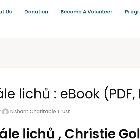
ut Us
Donation
Become A Volunteer
Prog
ále lichů : eBook (PDF,
y
Nishant Charitable Trust
ále lichů , Christie G