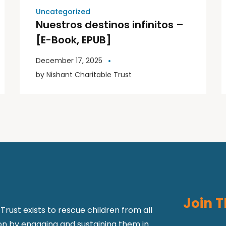
Uncategorized
Nuestros destinos infinitos –
[E-Book, EPUB]
December 17, 2025
by
Nishant Charitable Trust
Join T
Trust exists to rescue children from all
ion by engaging and sustaining them in