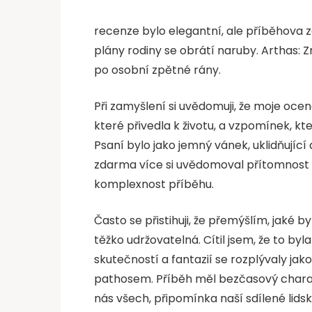
recenze bylo elegantní, ale příběhova z
plány rodiny se obrátí naruby. Arthas: 
po osobní zpětné rány.
Při zamyšlení si uvědomuji, že moje ocen
které přivedla k životu, a vzpomínek, k
Psaní bylo jako jemný vánek, uklidňující 
zdarma více si uvědomoval přítomnost au
komplexnost příběhu.
Často se přistihuji, že přemýšlím, jaké
těžko udržovatelná. Cítil jsem, že to by
skutečností a fantazií se rozplývaly ja
pathosem. Příběh měl bezčasový charak
nás všech, připomínka naší sdílené lidsk