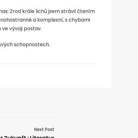
s: Zrod krále lichů jsem strávil čtením
y mnohostranné a komplexní, s chybami
 ve vývoji postav.
ve svých schopnostech.
Next Post
 Zukunft : Literatur