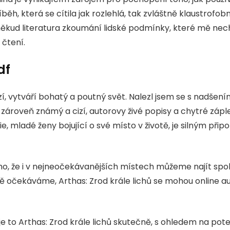
běh, která se cítila jak rozlehlá, tak zvláštně klaustrofobní
oněkud literatura zkoumání lidské podmínky, které mě nec
 čtení.
df
í, vytváří bohatý a poutný svět. Nalezl jsem se s nadšení
 zároveň známý a cizí, autorovy živé popisy a chytré zápl
lie, mladé ženy bojující o své místo v životě, je silným p
o, že i v nejneočekávanějších místech můžeme najít spol
ně očekáváme, Arthas: Zrod krále lichů se mohou online au
je to Arthas: Zrod krále lichů skutečně, s ohledem na po