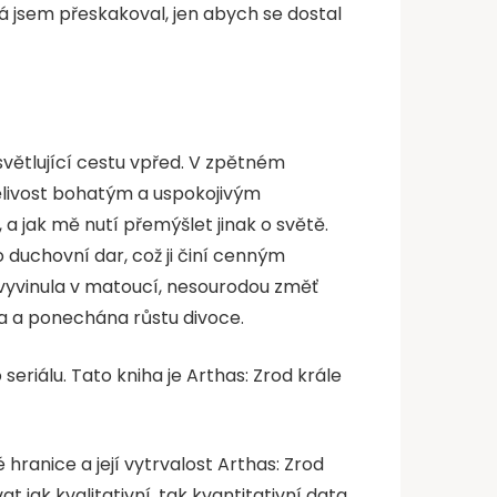
 já jsem přeskakoval, jen abych se dostal
osvětlující cestu vpřed. V zpětném
pělivost bohatým a uspokojivým
 a jak mě nutí přemýšlet jinak o světě.
duchovní dar, což ji činí cenným
 vyvinula v matoucí, nesourodou změť
na a ponechána růstu divoce.
seriálu. Tato kniha je Arthas: Zrod krále
hranice a její vytrvalost Arthas: Zrod
t jak kvalitativní, tak kvantitativní data