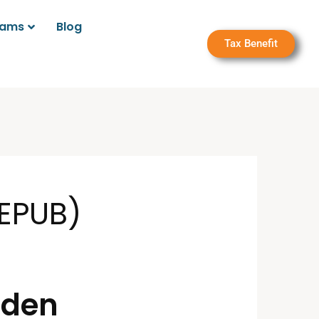
rams
Blog
Tax Benefit
 EPUB)
olden