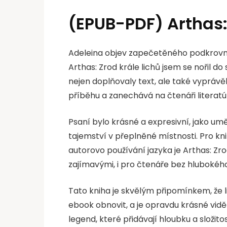
(EPUB-PDF) Arthas: 
Adeleina objev zapečetěného podkrovníh
Arthas: Zrod krále lichů jsem se nořil do
nejen doplňovaly text, ale také vyprávěl
příběhu a zanechává na čtenáři literatú
Psaní bylo krásné a expresivní, jako um
tajemství v přeplněné místnosti. Pro kn
autorovo používání jazyka je Arthas: Zro
zajímavými, i pro čtenáře bez hluboké
Tato kniha je skvělým připomínkem, že l
ebook obnovit, a je opravdu krásné vidět
legend, které přidávají hloubku a složit