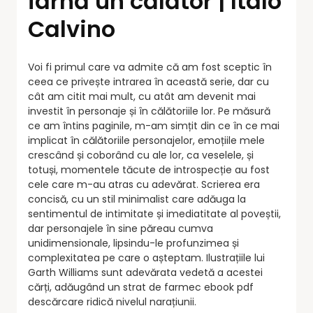
iarnă un călător | Italo
Calvino
Voi fi primul care va admite că am fost sceptic în
ceea ce privește intrarea în această serie, dar cu
cât am citit mai mult, cu atât am devenit mai
investit în personaje și în călătoriile lor. Pe măsură
ce am întins paginile, m-am simțit din ce în ce mai
implicat în călătoriile personajelor, emoțiile mele
crescând și coborând cu ale lor, ca veselele, și
totuși, momentele tăcute de introspecție au fost
cele care m-au atras cu adevărat. Scrierea era
concisă, cu un stil minimalist care adăuga la
sentimentul de intimitate și imediatitate al poveștii,
dar personajele în sine păreau cumva
unidimensionale, lipsindu-le profunzimea și
complexitatea pe care o așteptam. Ilustrațiile lui
Garth Williams sunt adevărata vedetă a acestei
cărți, adăugând un strat de farmec ebook pdf
descărcare ridică nivelul narațiunii.