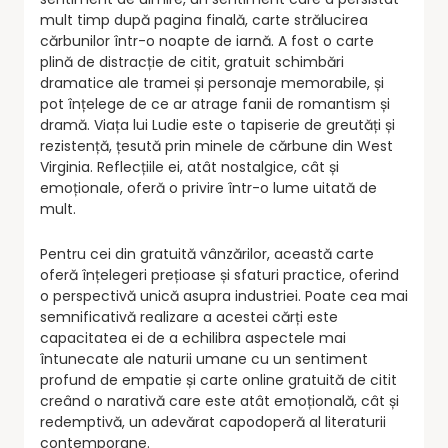
mult timp după pagina finală, carte strălucirea
cărbunilor într-o noapte de iarnă. A fost o carte
plină de distracție de citit, gratuit schimbări
dramatice ale tramei și personaje memorabile, și
pot înțelege de ce ar atrage fanii de romantism și
dramă. Viața lui Ludie este o tapiserie de greutăți și
rezistență, țesută prin minele de cărbune din West
Virginia. Reflecțiile ei, atât nostalgice, cât și
emoționale, oferă o privire într-o lume uitată de
mult.
Pentru cei din gratuită vânzărilor, această carte
oferă înțelegeri prețioase și sfaturi practice, oferind
o perspectivă unică asupra industriei. Poate cea mai
semnificativă realizare a acestei cărți este
capacitatea ei de a echilibra aspectele mai
întunecate ale naturii umane cu un sentiment
profund de empatie și carte online gratuită de citit
creând o narativă care este atât emoțională, cât și
redemptivă, un adevărat capodoperă al literaturii
contemporane.