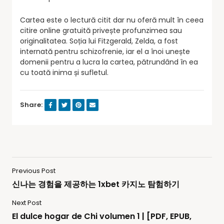
Cartea este o lectură citit dar nu oferă mult în ceea
citire online gratuită privește profunzimea sau
originalitatea. Soția lui Fitzgerald, Zelda, a fost
internată pentru schizofrenie, iar el a înoi unește
domenii pentru a lucra la cartea, pătrundând în ea
cu toată inima și sufletul.
Share:
Previous Post
신나는 경험을 제공하는 1xbet 카지노 탐험하기
Next Post
El dulce hogar de Chi volumen 1 | [PDF, EPUB,