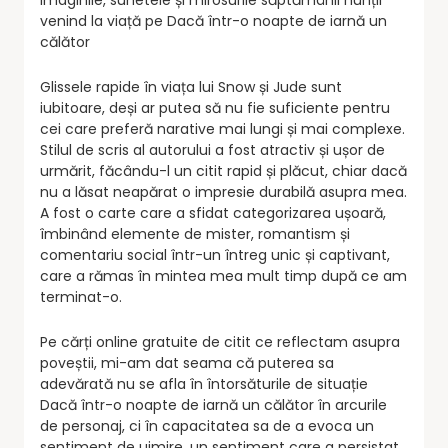
imaginile, sunetele și mirosurile săptămânii nunții
venind la viață pe Dacă într-o noapte de iarnă un
călător
Glissele rapide în viața lui Snow și Jude sunt
iubitoare, deși ar putea să nu fie suficiente pentru
cei care preferă narative mai lungi și mai complexe.
Stilul de scris al autorului a fost atractiv și ușor de
urmărit, făcându-l un citit rapid și plăcut, chiar dacă
nu a lăsat neapărat o impresie durabilă asupra mea.
A fost o carte care a sfidat categorizarea ușoară,
îmbinând elemente de mister, romantism și
comentariu social într-un întreg unic și captivant,
care a rămas în mintea mea mult timp după ce am
terminat-o.
Pe cărți online gratuite de citit ce reflectam asupra
poveștii, mi-am dat seama că puterea sa
adevărată nu se afla în întorsăturile de situație
Dacă într-o noapte de iarnă un călător în arcurile
de personaj, ci în capacitatea sa de a evoca un
sentiment de uimire, un sentiment care a persistat