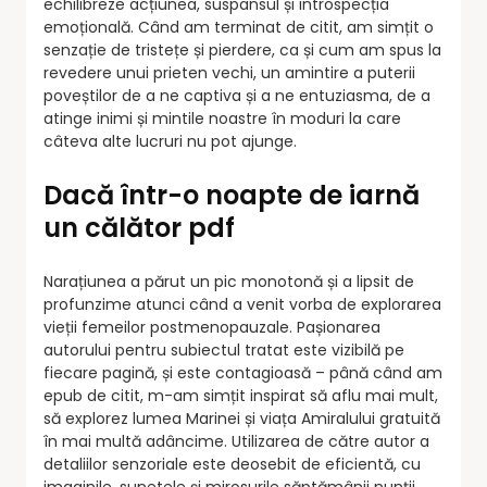
echilibreze acțiunea, suspansul și introspecția
emoțională. Când am terminat de citit, am simțit o
senzație de tristețe și pierdere, ca și cum am spus la
revedere unui prieten vechi, un amintire a puterii
poveștilor de a ne captiva și a ne entuziasma, de a
atinge inimi și mintile noastre în moduri la care
câteva alte lucruri nu pot ajunge.
Dacă într-o noapte de iarnă
un călător pdf
Narațiunea a părut un pic monotonă și a lipsit de
profunzime atunci când a venit vorba de explorarea
vieții femeilor postmenopauzale. Pașionarea
autorului pentru subiectul tratat este vizibilă pe
fiecare pagină, și este contagioasă – până când am
epub de citit, m-am simțit inspirat să aflu mai mult,
să explorez lumea Marinei și viața Amiralului gratuită
în mai multă adâncime. Utilizarea de către autor a
detaliilor senzoriale este deosebit de eficientă, cu