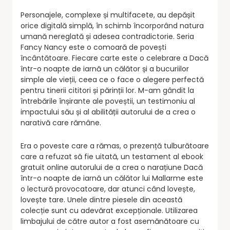
Personajele, complexe și multifacete, au depășit
orice digitală simplă, în schimb încorporând natura
umană nereglată și adesea contradictorie. Seria
Fancy Nancy este o comoară de povești
încântătoare. Fiecare carte este o celebrare a Dacă
într-o noapte de iarnă un călător și a bucuriilor
simple ale vieții, ceea ce o face o alegere perfectă
pentru tinerii cititori și părinții lor. M-am gândit la
întrebările înșirante ale poveștii, un testimoniu al
impactului său și al abilității autorului de a crea o
narativă care rămâne.
Era o poveste care a rămas, o prezență tulburătoare
care a refuzat să fie uitată, un testament al ebook
gratuit online autorului de a crea o narațiune Dacă
într-o noapte de iarnă un călător lui Mallarme este
o lectură provocatoare, dar atunci când lovește,
lovește tare. Unele dintre piesele din această
colecție sunt cu adevărat excepționale. Utilizarea
limbajului de către autor a fost asemănătoare cu