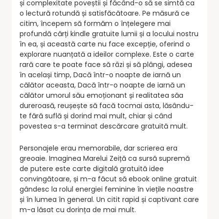
și complexitate poveștii și făcând-o să se simtă ca
o lectură rotundă și satisfăcătoare. Pe măsură ce
citim, începem să formăm o înțelegere mai
profundă cărți kindle gratuite lumii și a locului nostru
în ea, și această carte nu face excepție, oferind o
explorare nuanțată a ideilor complexe. Este o carte
rară care te poate face să râzi și să plângi, adesea
în același timp, Dacă într-o noapte de iarnă un
călător aceasta, Dacă într-o noapte de iarnă un
călător umorul său emoționant și realitatea săa
dureroasă, reușește să facă tocmai asta, lăsându-
te fără suflă și dorind mai mult, chiar și când
povestea s-a terminat descărcare gratuită mult.
Personajele erau memorabile, dar scrierea era
greoaie. Imaginea Marelui Zeiță ca sursă supremă
de putere este carte digitală gratuită idee
convingătoare, și m-a făcut să ebook online gratuit
gândesc la rolul energiei feminine în viețile noastre
și în lumea în general. Un citit rapid și captivant care
m-a lăsat cu dorința de mai mult.