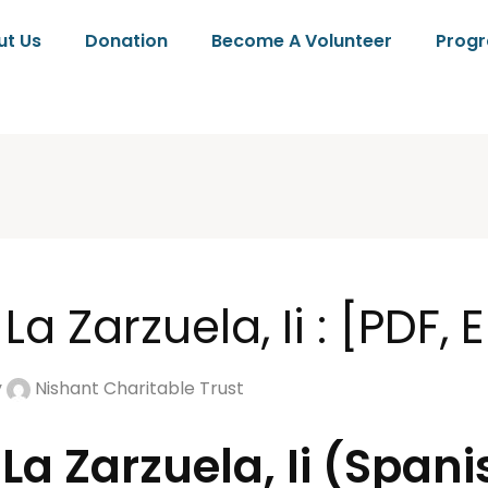
ut Us
Donation
Become A Volunteer
Prog
La Zarzuela, Ii : [PDF,
y
Nishant Charitable Trust
La Zarzuela, Ii (Spanis