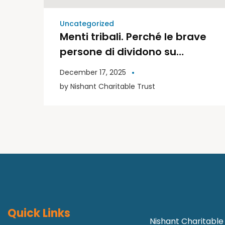
Uncategorized
Menti tribali. Perché le brave
persone di dividono su
politica e religione | Libri
December 17, 2025
Moderni
by
Nishant Charitable Trust
Quick Links
Nishant Charitable 