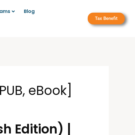
rams
Blog
Tax Benefit
 EPUB, eBook]
h Edition) |