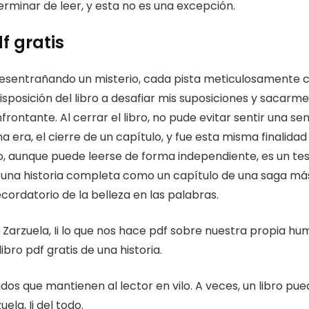
inar de leer, y esta no es una excepción.
f gratis
 desentrañando un misterio, cada pista meticulosamente
posición del libro a desafiar mis suposiciones y sacarme d
ontante. Al cerrar el libro, no pude evitar sentir una se
 era, el cierre de un capítulo, y fue esta misma finalidad 
, aunque puede leerse de forma independiente, es un test
o una historia completa como un capítulo de una saga m
ecordatorio de la belleza en las palabras.
a Zarzuela, Ii lo que nos hace pdf sobre nuestra propia h
bro pdf gratis de una historia.
rados que mantienen al lector en vilo. A veces, un libro 
ela, Ii del todo.