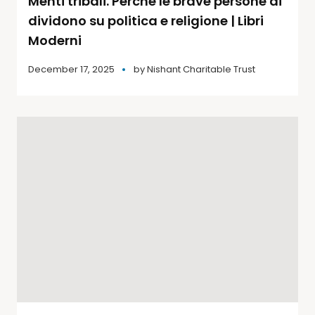
Menti tribali. Perché le brave persone di
dividono su politica e religione | Libri
Moderni
December 17, 2025
by
Nishant Charitable Trust