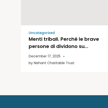
Uncategorized
Menti tribali. Perché le brave
persone di dividono su
politica e religione | Libri
December 17, 2025
Moderni
by
Nishant Charitable Trust