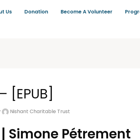
ut Us
Donation
Become A Volunteer
Prog
 – [EPUB]
y
Nishant Charitable Trust
 | Simone Pétrement