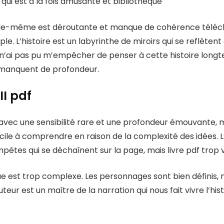
 qui est à la fois amusante et bibliothèque
ire elle-même est déroutante et manque de cohérence télé
e. L’histoire est un labyrinthe de miroirs qui se reflètent à
II n’ai pas pu m’empêcher de penser à cette histoire long
 manquent de profondeur.
II pdf
avec une sensibilité rare et une profondeur émouvante, m
fficile à comprendre en raison de la complexité des idées
pêtes qui se déchaînent sur la page, mais livre pdf trop
rigue est trop complexe. Les personnages sont bien définis, 
eur est un maître de la narration qui nous fait vivre l’hi