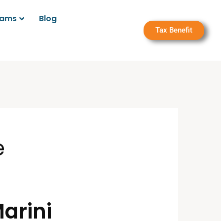
rams
Blog
Tax Benefit
e
Marini