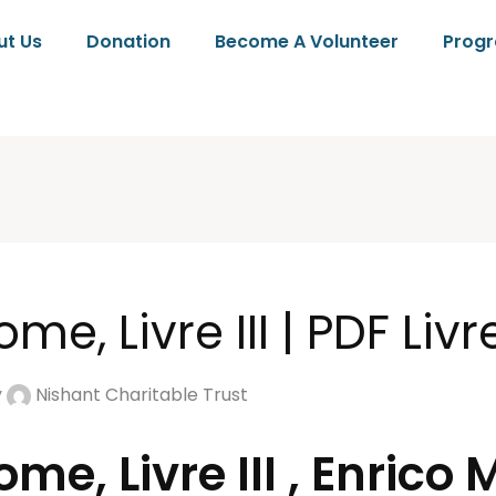
ut Us
Donation
Become A Volunteer
Prog
me, Livre III | PDF Livr
y
Nishant Charitable Trust
me, Livre III , Enrico 