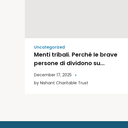
Uncategorized
Menti tribali. Perché le brave
persone di dividono su
politica e religione | Libri
December 17, 2025
Moderni
by
Nishant Charitable Trust