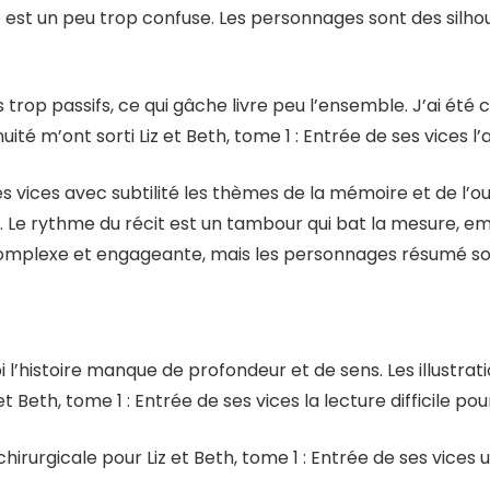
e est un peu trop confuse. Les personnages sont des silho
rop passifs, ce qui gâche livre peu l’ensemble. J’ai été capt
uité m’ont sorti Liz et Beth, tome 1 : Entrée de ses vices l
ses vices avec subtilité les thèmes de la mémoire et de l’
 Le rythme du récit est un tambour qui bat la mesure, em
t complexe et engageante, mais les personnages résumé s
i l’histoire manque de profondeur et de sens. Les illustrat
 et Beth, tome 1 : Entrée de ses vices la lecture difficile p
hirurgicale pour Liz et Beth, tome 1 : Entrée de ses vice