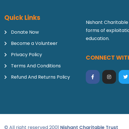
Quick Links
Nishant Charitable 
forms of exploitat
Donate Now
education.
Become a Volunteer
Privacy Policy
CONNECT WITH
Terms And Conditions
Refund And Returns Policy
© All right reserved 2001
Nishant Charitable Trust