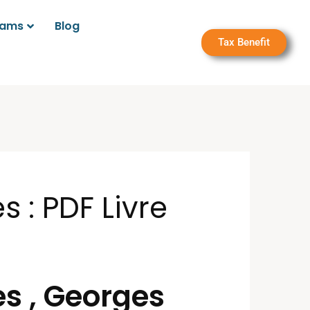
rams
Blog
Tax Benefit
s : PDF Livre
ces , Georges