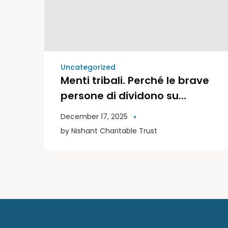
Uncategorized
Menti tribali. Perché le brave
persone di dividono su
politica e religione | Libri
December 17, 2025
Moderni
by
Nishant Charitable Trust