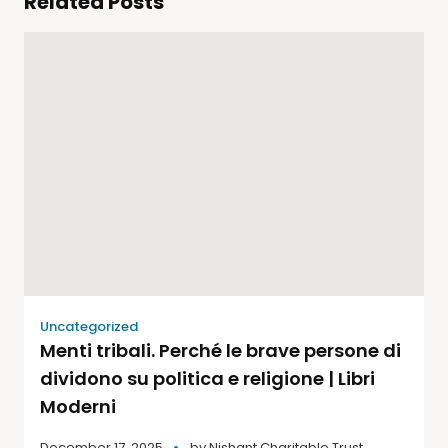
Related Posts
Uncategorized
Menti tribali. Perché le brave persone di
dividono su politica e religione | Libri
Moderni
December 17, 2025
by
Nishant Charitable Trust