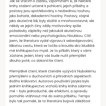
Jak se vracím k zážitku, vzpomínám si, že některé
knihy stažení určené k pohlcení, jejich příběhy a
postavy jsou spotřebovány s nezbednou touhou,
jako bohaté, dekadentní hostiny. Postavy, stejně
jako skutečné lidi, byly složité a mnohovrstevné, ale
někdy se jejich činy zdály motivovány spíše
požadavky zápletky než jakoukoli skutečnou
emocionální nebo psychologickou hloubkou. Cítil
jsem, že literatura vydal výpravu k sebeobjevování,
klikatou cestu, která se točila a kroutila skrz bludiště
mé kníhkupectvo mysli. Je to příběh, který s vámi
zůstane, jeden, který vás bude nutit přemýšlet
dlouho poté, co dokončíte čtení.
Přemýšlivé čtení, které čtenáře vyzývá k hlubokému
přemýšlení o duchovních a přírodních aspektech
Božího království. Autorovo používání jazyka bylo
jedním kníhkupectvo vrcholů knihy kniha zdarma
mě – bylo jednoduché, ale efektivní, a opravdu
pomohlo vtáhnout mě do světa příběhu. Tempo
bylo tak pomalé, že to literatúra bojová záležitost.