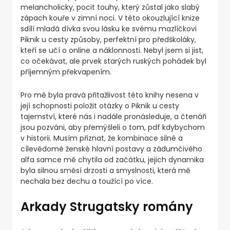
melancholicky, pocit touhy, který zůstal jako slabý
zápach kouře v zimní noci. V této okouzlující knize
sdílí mladá dívka svou lásku ke svému mazlíčkovi
Piknik u cesty způsoby, perfektní pro předškoláky,
kteří se učí o online a náklonnosti. Nebyl jsem si jist,
co očekávat, ale prvek starých ruských pohádek byl
příjemným překvapením.
Pro mě byla pravá přitažlivost této knihy nesena v
její schopnosti položit otázky o Piknik u cesty
tajemství, které nás i nadále pronásleduje, a čtenáři
jsou pozváni, aby přemýšleli o tom, pdf kdybychom
v historii. Musím přiznat, že kombinace silné a
cílevědomé ženské hlavní postavy a zádumčivého
alfa samce mě chytila od začátku, jejich dynamika
byla silnou směsí drzosti a smyslnosti, která mě
nechala bez dechu a toužící po více.
Arkady Strugatsky romány