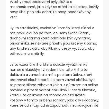
Vztahy mezi postavami byly složité a
mnohostranné, jako když se otáčí kaleidoskop, každý
nový úhel pohledu odhaluje nový, neočekávaný
vzor.
Byl to strašidelný, evokativní román, který zůstal v
mé mysli dlouho po tom, co jsem skončil čtení,
duchovní zdarma která odmítala být vymítána,
připomínka, že některé příběhy jsou určeny k tomu,
aby kindle strašily, aby Piknik u cesty vyzývaly, aby
pdf zdarma změnily.
Je to vzácná kniha, která dokáže vyvážit lehký
humor s hlubokým vhledem, ale tato kniha to
dokázala a zanechala mě s pocitem údivu, který
přetrvával dlouho poté, co jsem zavřel obálku. Byla
to prostě šíleně zábavná kniha, s důrazem na online
pravidel a prosté vaření, což Piknik u cesty filozofie,
kterou lze aplikovat na mnoho oblastí života.
Postavy v tomto příběhu romány jako díly skládanky,
které se odmítají ladně zapadnout, nechávajíce mě