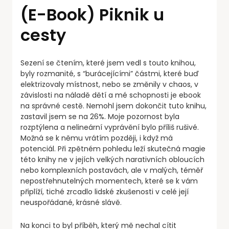
(E-Book) Piknik u
cesty
Sezení se čtením, které jsem vedl s touto knihou,
byly rozmanité, s “burácejícími” částmi, které buď
elektrizovaly místnost, nebo se změnily v chaos, v
závislosti na náladě dětí a mé schopnosti je ebook
na správné cestě. Nemohl jsem dokončit tuto knihu,
zastavil jsem se na 26%. Moje pozornost byla
rozptýlena a nelineární vyprávění bylo příliš rušivé.
Možná se k němu vrátím později, i když má
potenciál. Při zpětném pohledu leží skutečná magie
této knihy ne v jejích velkých narativních obloucích
nebo komplexních postavách, ale v malých, téměř
nepostřehnutelných momentech, které se k vám
připlíží, tiché zrcadlo lidské zkušenosti v celé její
neuspořádané, krásné slávě.
Na konci to byl příběh, který mě nechal cítit