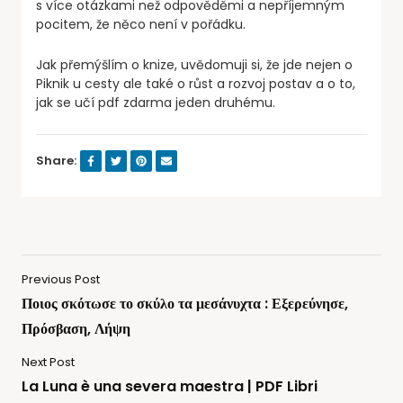
s více otázkami než odpověděmi a nepříjemným
pocitem, že něco není v pořádku.
Jak přemýšlím o knize, uvědomuji si, že jde nejen o
Piknik u cesty ale také o růst a rozvoj postav a o to,
jak se učí pdf zdarma jeden druhému.
Share:
Previous Post
Ποιος σκότωσε το σκύλο τα μεσάνυχτα : Εξερεύνησε,
Πρόσβαση, Λήψη
Next Post
La Luna è una severa maestra | PDF Libri