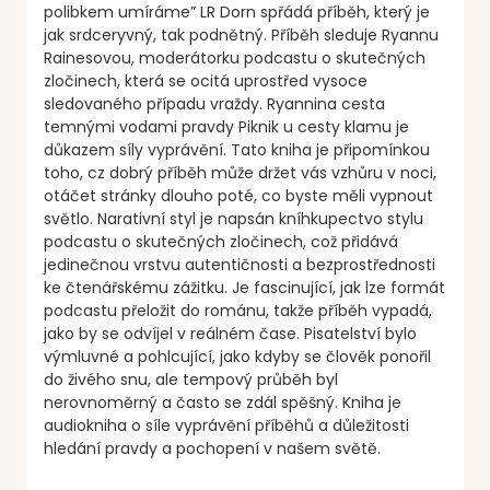
polibkem umíráme” LR Dorn spřádá příběh, který je
jak srdceryvný, tak podnětný. Příběh sleduje Ryannu
Rainesovou, moderátorku podcastu o skutečných
zločinech, která se ocitá uprostřed vysoce
sledovaného případu vraždy. Ryannina cesta
temnými vodami pravdy Piknik u cesty klamu je
důkazem síly vyprávění. Tato kniha je připomínkou
toho, cz dobrý příběh může držet vás vzhůru v noci,
otáčet stránky dlouho poté, co byste měli vypnout
světlo. Narativní styl je napsán kníhkupectvo stylu
podcastu o skutečných zločinech, což přidává
jedinečnou vrstvu autentičnosti a bezprostřednosti
ke čtenářskému zážitku. Je fascinující, jak lze formát
podcastu přeložit do románu, takže příběh vypadá,
jako by se odvíjel v reálném čase. Pisatelství bylo
výmluvné a pohlcující, jako kdyby se člověk ponořil
do živého snu, ale tempový průběh byl
nerovnoměrný a často se zdál spěšný. Kniha je
audiokniha o síle vyprávění příběhů a důležitosti
hledání pravdy a pochopení v našem světě.