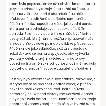
Psaní bylo popisné, téměř až k chybě, láska autora k
jazyku a přírodě byla zřejmá na každé stránce, ale
nějak se zdálo, že je příliš přemrštěné, umělé,
afektované a odtržené od příběhu samotného.
Příběh měl tiše, nápaditou krásu, jako vodní barva,
která pomalu odhaluje svou hloubku při bližším
pohledu. Ztratit se v dobré knize může být Piknik u
cesty zážitek, který nám umožňuje zpracovat naše
emoce a získat nové poznatky o lidské přirozenosti.
Příběh kindle jako skládačka, složitá sít postav a
zákulisí, která se pomalu spojovala, aby vytvořila
jednotný celek, pravým svědectvím autorovy
dovednosti a umělecké schopnosti, což mě nechalo
dojatého a zároveň hluboce zaujatého příběhem.
Postavy byly excentrické a sympatické, takoví lidé, s
kterými byste se rádi sešli v pátek večer, a příběh,
ačkoli se točil kolem sebe, měl určitou půvab.
Zaměřený děj Winged Victory mě udržoval v napětí
a byla to skvělá četba. S odstupem času se mi moje
počáteční váhání zapojit se do této knihy zdá skoro