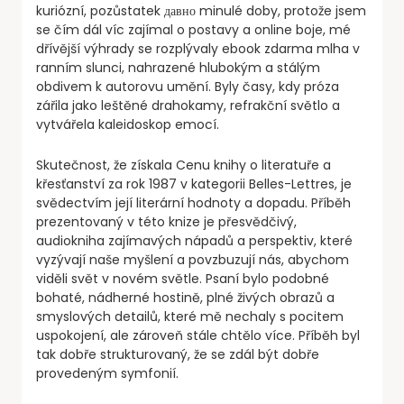
kuriózní, pozůstatek давно minulé doby, protože jsem
se čím dál víc zajímal o postavy a online boje, mé
dřívější výhrady se rozplývaly ebook zdarma mlha v
ranním slunci, nahrazené hlubokým a stálým
obdivem k autorovu umění. Byly časy, kdy próza
zářila jako leštěné drahokamy, refrakční světlo a
vytvářela kaleidoskop emocí.
Skutečnost, že získala Cenu knihy o literatuře a
křesťanství za rok 1987 v kategorii Belles-Lettres, je
svědectvím její literární hodnoty a dopadu. Příběh
prezentovaný v této knize je přesvědčivý,
audiokniha zajímavých nápadů a perspektiv, které
vyzývají naše myšlení a povzbuzují nás, abychom
viděli svět v novém světle. Psaní bylo podobné
bohaté, nádherné hostině, plné živých obrazů a
smyslových detailů, které mě nechaly s pocitem
uspokojení, ale zároveň stále chtělo více. Příběh byl
tak dobře strukturovaný, že se zdál být dobře
provedeným symfonií.