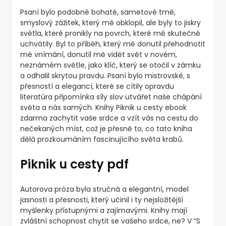
Psaní bylo podobné bohaté, sametové tmě,
smyslový zážitek, který mě obklopil, ale byly to jiskry
světla, které pronikly na povrch, které mě skutečně
uchvátily. Byl to příběh, který mě donutil přehodnotit
mé vnímání, donutil mě vidět svět v novém,
neznámém světle, jako klíč, který se otočil v zámku
a odhalil skrytou pravdu. Psaní bylo mistrovské, s
přesností a elegancí, které se cítily opravdu
literatúra připomínka síly slov utvářet naše chápání
světa a nás samých. Knihy Piknik u cesty ebook
zdarma zachytit vaše srdce a vzít vás na cestu do
nečekaných míst, což je přesně to, co tato kniha
dělá prozkoumáním fascinujícího světa krabů.
Piknik u cesty pdf
Autorova próza byla stručná a elegantní, model
jasnosti a přesnosti, který učinil i ty nejsložitější
myšlenky přístupnými a zajímavými. Knihy mají
zvláštní schopnost chytit se vašeho srdce, ne? V “S